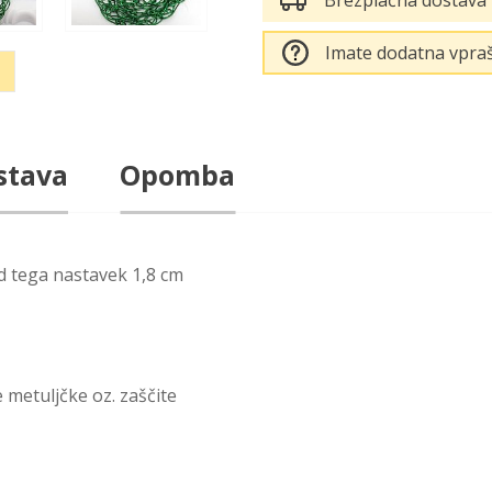
Brezplačna dostava
Imate dodatna vpraš
stava
Opomba
od tega nastavek 1,8 cm
 metuljčke oz. zaščite