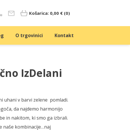
Košarica:
0,00
€
(0)
og
O trgovinici
Kontakt
ni uhani v barvi zelene pomladi.
ogoča, da najdemo harmonijo
 in nakitom, ki smo ga izbrali.
e naše kombinacije…naj