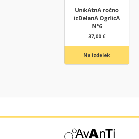
UnikAtnA ročno
izDelanA OgrlicA
N°6
37,00
€
Na izdelek