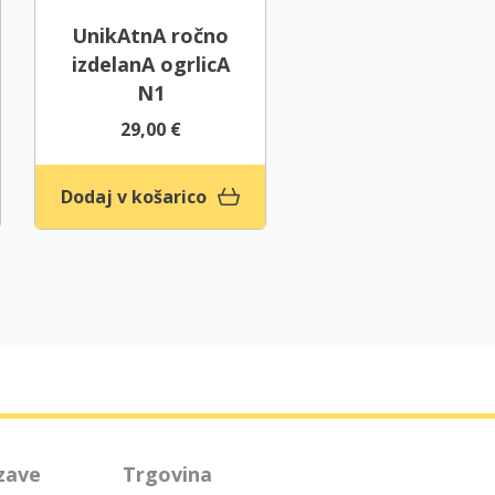
UnikAtnA ročno
UnikAtnA ročno
izdelanA ogrlicA
izDelanA Ogrlic
N1
N°3
29,00
€
35,00
€
Dodaj v košarico
Na izdelek
zave
Trgovina