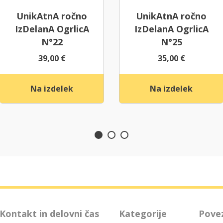
UnikAtnA ročno
UnikAtnA ročno
IzDelanA OgrlicA
IzDelanA OgrlicA
N°22
N°25
39,00
€
35,00
€
Na izdelek
Na izdelek
Kontakt in delovni čas
Kategorije
Pove