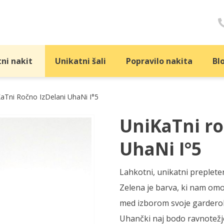
ni nakit
Unikatni šali
Popravilo nakita
Bl
aTni Ročno IzDelani UhaNi I°5
UniKaTni ročno IzDelani
UhaNi I°5
Lahkotni, unikatni preplete
Zelena je barva, ki nam om
med izborom svoje garderobe
Uhančki naj bodo ravnotežj