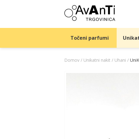
Skip
to
content
Točeni parfumi
Unikat
Domov
/
Unikatni nakit
/
Uhani
/
UniK