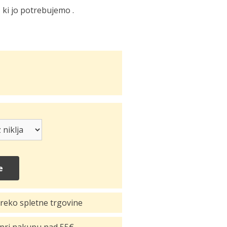
, ki jo potrebujemo .
e
reko spletne trgovine