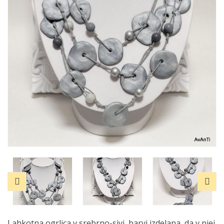
Lahkotna ogrlica v srebrno-sivi barvi izdelana, da v njej