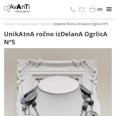
Skip
to
(0)
content
Domov
/
Unikatni nakit
/
Ogrlice
/
UnikAtnA Ročno IzDelanA OgrlicA N°5
UnikAtnA ročno izDelanA OgrlicA
N°5