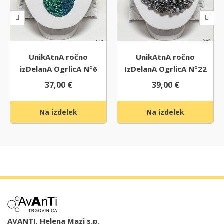
UnikAtnA ročno
UnikAtnA ročno
izDelanA OgrlicA N°6
IzDelanA OgrlicA N°22
37,00
€
39,00
€
Na izdelek
Na izdelek
AVANTI, Helena Mazi s.p.