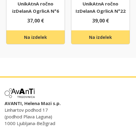
UnikAtnA ročno
UnikAtnA ročno
izDelanA OgrlicA N°6
IzDelanA OgrlicA N°22
37,00
€
39,00
€
Na izdelek
Na izdelek
AVANTI, Helena Mazi s.p.
Linhartov podhod 17
(podhod Plava Laguna)
1000 Ljubljana-Bežigrad