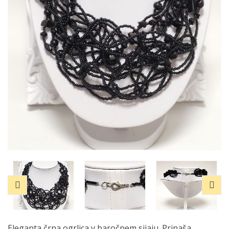
Eleganta črna ogrlica v baročnem sijaju. Prinaša