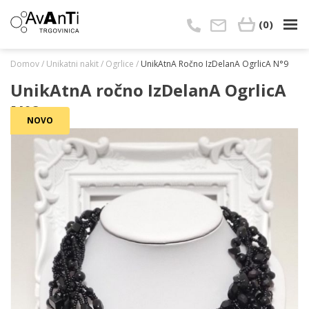
Skip
to
(0)
content
Domov
/
Unikatni nakit
/
Ogrlice
/
UnikAtnA Ročno IzDelanA OgrlicA N°9
UnikAtnA ročno IzDelanA OgrlicA
N°9
NOVO