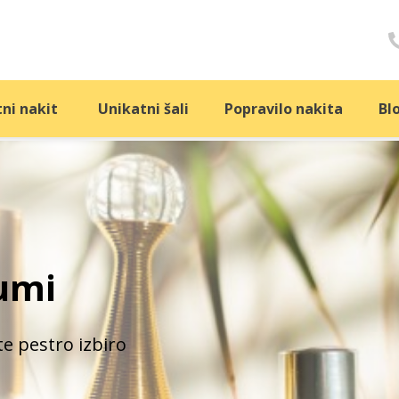
ni nakit
Unikatni šali
Popravilo nakita
Bl
umi
te pestro izbiro