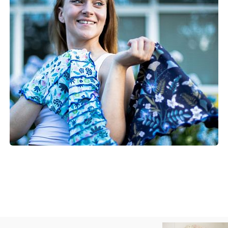
pridnim nakupovanjem ste bili navdih in izziv za
nenehno razvijanje nečesa novega.
Preberite več
UNIKATNI ŠALI
Nekje na tej ustvarjalni poti so nastali tudi šali. Prvi
so bili tisti zimski, da nas ne bo zeblo. Nato so sledili
šali za pomlad in jesen, iz različnih materialov,
vzorcev blaga in sukanca. Nastale so raznolike
a