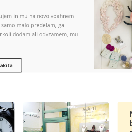
kombinacije.
kujem in mu na novo vdahnem
Preberite več
li samo malo predelam, ga
arkoli dodam ali odvzamem, mu
nakita