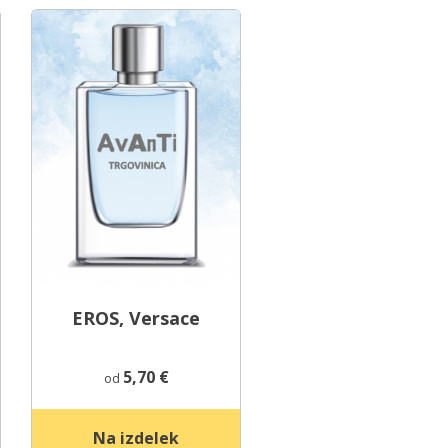
EROS, Versace
5,70
€
od
Na izdelek