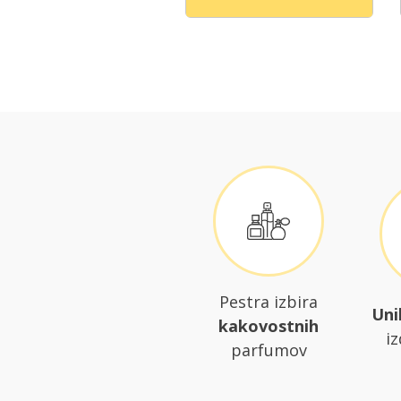
Pestra izbira
Uni
kakovostnih
iz
parfumov