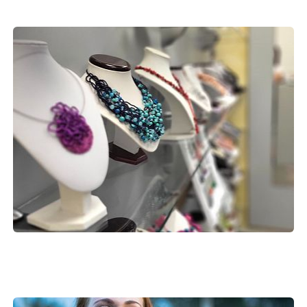
Točeni parfumi so ustvarjeni po navdihu parfumov
blagovnih znamk in so njihova alternativa. Imena teh
parfumov so last določenih blagovnih znamk in nam
služijo zgolj in samo kot identifikacija točenih
parfumov.
Preberite več
UNIKATNI NAKIT
Skozi ustvarjanje unikatnega nakita sem razvila več
različnih tehnik njegove izdelave. Z novimi naročili in