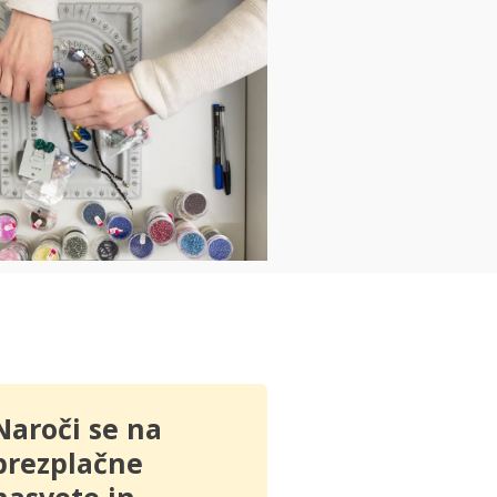
Naroči se na
brezplačne
nasvete in