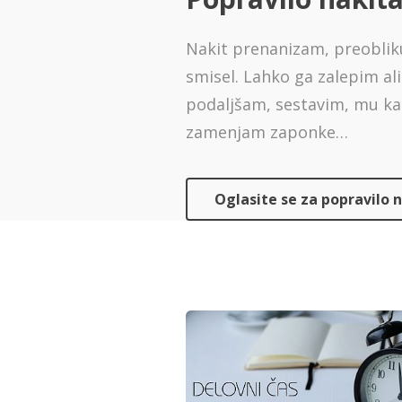
Nakit prenanizam, preobli
smisel. Lahko ga zalepim a
podaljšam, sestavim, mu k
zamenjam zaponke…
Oglasite se za popravilo 