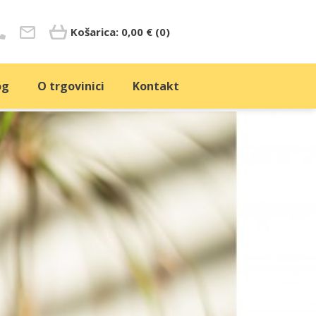
Košarica:
0,00
€
(0)
og
O trgovinici
Kontakt