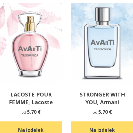
LACOSTE POUR
STRONGER WITH
FEMME, Lacoste
YOU, Armani
5,70
€
5,70
€
od
od
Na izdelek
Na izdelek