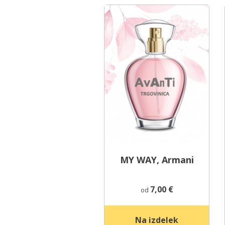
MY WAY, Armani
7,00
€
od
Na izdelek