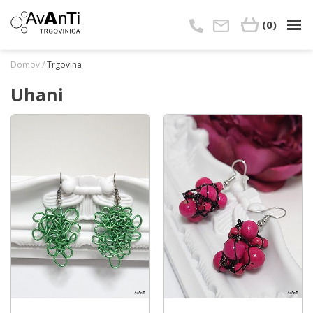
Skip
to
(0)
content
Domov
/
Trgovina
Uhani