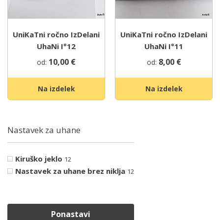
UniKaTni ročno IzDelani
UniKaTni ročno IzDelani
UhaNi I°12
UhaNi I°11
10,00
€
8,00
€
od:
od:
Na izdelek
Na izdelek
Nastavek za uhane
Kiruško jeklo
12
Nastavek za uhane brez niklja
12
Ponastavi