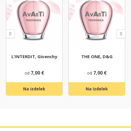
L’INTERDIT, Givenchy
THE ONE, D&G
7,00
€
7,00
€
od
od
Na izdelek
Na izdelek