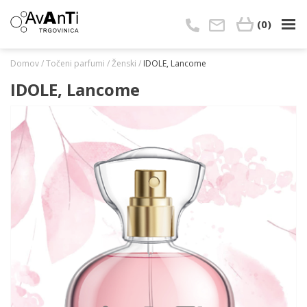
Skip
to
(0)
content
Domov
/
Točeni parfumi
/
Ženski
/
IDOLE, Lancome
IDOLE, Lancome