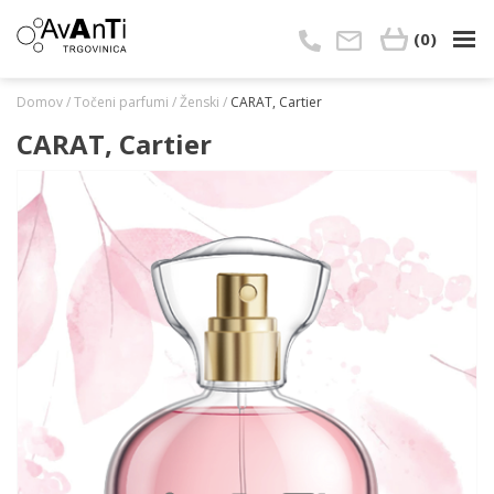
Skip
to
(0)
content
Domov
/
Točeni parfumi
/
Ženski
/
CARAT, Cartier
CARAT, Cartier